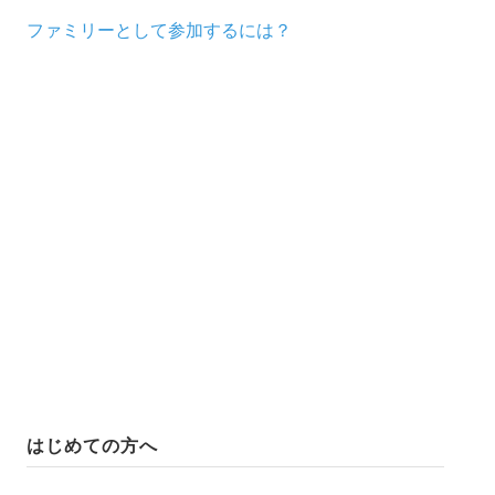
ファミリーとして参加するには？
弘前
八戸
競技会について
ボランティアについて
ファミリーについて
運営体制について
支援する
社会貢献活動として
協賛・寄付として
はじめての方へ
会場・物品・食品提供によって