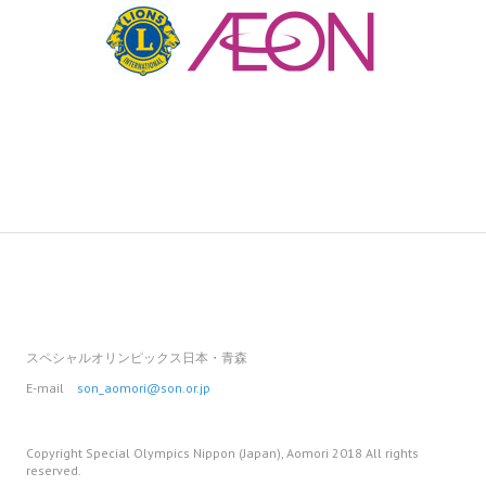
スペシャルオリンピックス日本・青森
E-mail
son_aomori@son.or.jp
Copyright Special Olympics Nippon (Japan), Aomori 2018 All rights
reserved.