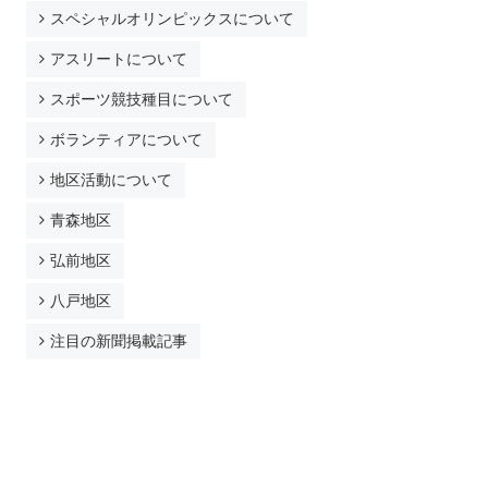
取材によって
スペシャルオリンピックスについて
アスリートについて
参加する
スポーツ競技種目について
アスリートとして
ボランティアについて
ボランティアとして
地区活動について
ファミリーとして
青森地区
最寄りのブランチで
弘前地区
青森
八戸地区
弘前
注目の新聞掲載記事
八戸