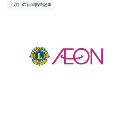
取材によって
注目の新聞掲載記事
参加する
アスリートとして
ボランティアとして
ファミリーとして
最寄りのブランチで
青森
弘前
八戸