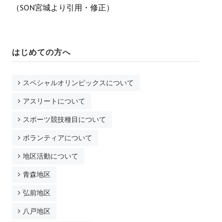
（SON宮城より引用・修正）
弘前
八戸
はじめての方へ
競技会について
ボランティアについて
スペシャルオリンピックスについて
ファミリーについて
アスリートについて
スポーツ競技種目について
運営体制について
ボランティアについて
支援する
地区活動について
社会貢献活動として
青森地区
協賛・寄付として
弘前地区
会場・物品・食品提供によって
八戸地区