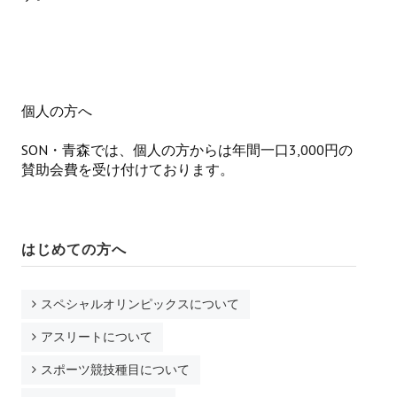
弘前
八戸
競技会について
個人の方へ
ボランティアについて
SON・青森では、個人の方からは年間一口3,000円の
賛助会費を受け付けております。
ファミリーについて
運営体制について
はじめての方へ
支援する
社会貢献活動として
スペシャルオリンピックスについて
協賛・寄付として
アスリートについて
スポーツ競技種目について
会場・物品・食品提供によって